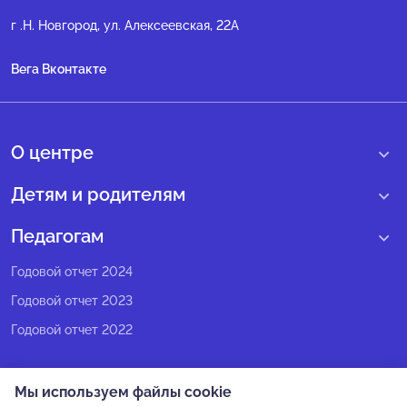
г .Н. Новгород, ул. Алексеевская, 22А
Вега Вконтакте
О центре
О нас
Детям и родителям
Сведения образовательной организации
Учебные интенсивные сборы
Педагогам
Структура регионального центра
Образовательные программы
Программы Веги
Годовой отчет 2024
Педагогический состав
Мероприятия
Программы Сириус
Годовой отчет 2023
Попечительский совет
Большие вызовы
Методические рекомендации
Годовой отчет 2022
Экспертный совет
Сириус Лето
Партнеры
Олимпиадное движение
Мы используем файлы cookie
СМИ о нас
Календарь всех событий