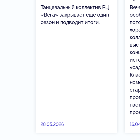
Танцевальный коллектив РЦ
Веч
«Вега» закрывает ещё один
осо
сезон и подводит итоги.
пот
хор
кол
выс
кон
ист
уса
Кла
ном
ста
про
нас
про
28.05.2026
16.0