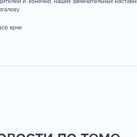
дителей и, конечно, наших замечательных настав
галову.
всё ярче
овости по теме