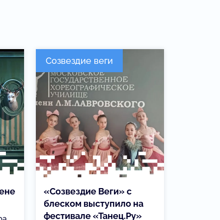
Созвездие веги
цене
«Созвездие Веги» с
блеском выступило на
фестивале «Танец.Ру»
ра