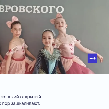
осковский открытый
х пор зашкаливают.