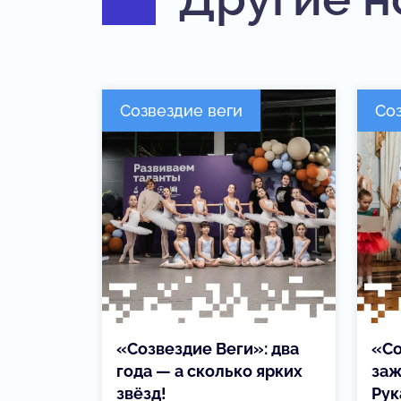
Созвездие веги
Со
«Созвездие Веги»: два
«Со
года — а сколько ярких
заж
звёзд!
Рук