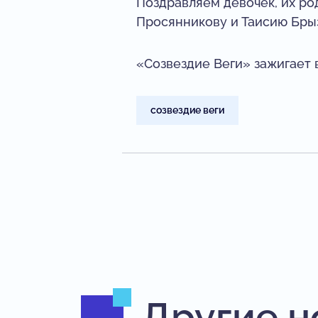
Поздравляем девочек, их ро
Просянникову и Таисию Брыз
«Созвездие Веги» зажигает 
созвездие веги
Другие н