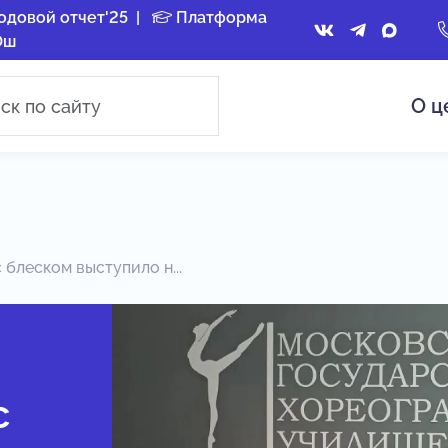
одовой отчет'25
|
Платформа
Ош
О ц
 блеском выступило н...
с