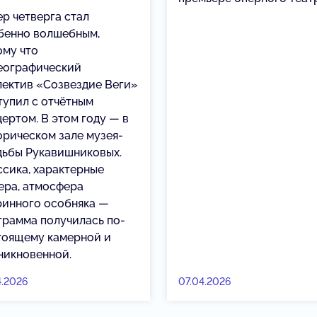
ер четверга стал
бенно волшебным,
ому что
еографический
лектив «Созвездие Веги»
тупил с отчётным
цертом. В этом году — в
орическом зале музея-
дьбы Рукавишниковых.
ссика, характерные
ера, атмосфера
ринного особняка —
грамма получилась по-
тоящему камерной и
никновенной.
4.2026
07.04.2026