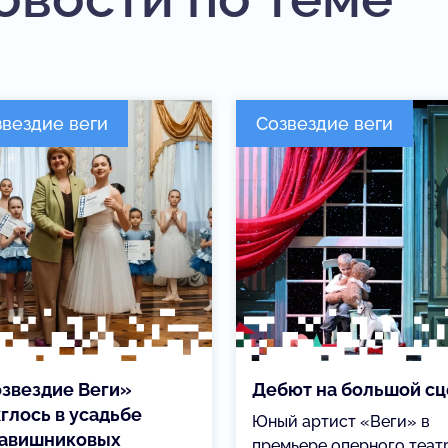
звездие веги
Созвездие веги
звездие Веги»
Дебют на большой с
глось в усадьбе
Юный артист «Веги» в
авишниковых
премьере оперного теат