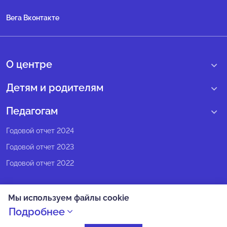
Вега Вконтакте
О центре
О нас
Детям и родителям
Сведения образовательной организации
Учебные интенсивные сборы
Педагогам
Структура регионального центра
Образовательные программы
Программы Веги
Годовой отчет 2024
Педагогический состав
Мероприятия
Программы Сириус
Годовой отчет 2023
Попечительский совет
Большие вызовы
Методические рекомендации
Годовой отчет 2022
Экспертный совет
Сириус Лето
Партнеры
Олимпиадное движение
Мы используем файлы cookie
СМИ о нас
Календарь всех событий
Политика конфиденциальности
Подробнее
Новости
Оплата
Как попасть на смену в Сириус