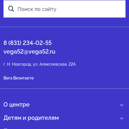
8 (831) 234-02-55
vega52@vega52.ru
г .Н. Новгород, ул. Алексеевская, 22А
Вега Вконтакте
О центре
О нас
Детям и родителям
Сведения образовательной организации