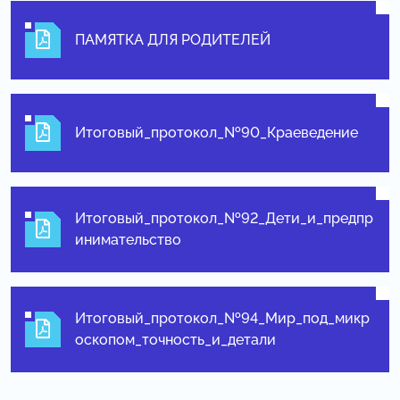
ПАМЯТКА ДЛЯ РОДИТЕЛЕЙ
Итоговый_протокол_№90_Краеведение
Итоговый_протокол_№92_Дети_и_предпр
инимательство
Итоговый_протокол_№94_Мир_под_микр
оскопом_точность_и_детали