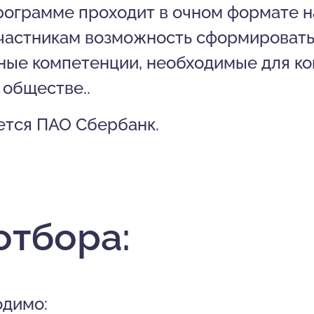
рограмме проходит в очном формате н
участникам возможность сформировать
ные компетенции, необходимые для ко
 обществе..
тся ПАО Сбербанк.
отбора:
одимо: