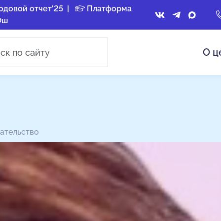
одовой отчет'25
|
Платформа
Ош
О ц
ательство