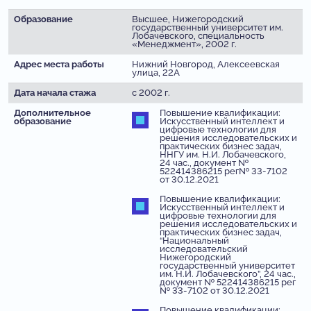
Образование
Высшее, Нижегородский
государственный университет им.
Лобачевского, специальность
«Менеджмент», 2002 г.
Адрес места работы
Нижний Новгород, Алексеевская
улица, 22А
Дата начала стажа
с 2002 г.
Дополнительное
Повышение квалификации:
образование
Искусственный интеллект и
цифровые технологии для
решения исследовательских и
практических бизнес задач,
ННГУ им. Н.И. Лобачевского,
24 час., документ №
522414386215 рег№ 33-7102
от 30.12.2021
Повышение квалификации:
Искусственный интеллект и
цифровые технологии для
решения исследовательских и
практических бизнес задач,
“Национальный
исследовательский
Нижегородский
государственный университет
им. Н.И. Лобачевского”, 24 час.,
документ № 522414386215 рег
№ 33-7102 от 30.12.2021
Повышение квалификации: