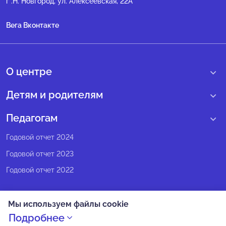
г .Н. Новгород, ул. Алексеевская, 22А
Вега Вконтакте
О центре
О нас
Детям и родителям
Сведения образовательной организации
Учебные интенсивные сборы
Педагогам
Структура регионального центра
Образовательные программы
Программы Веги
Годовой отчет 2024
Педагогический состав
Мероприятия
Программы Сириус
Годовой отчет 2023
Попечительский совет
Большие вызовы
Методические рекомендации
Годовой отчет 2022
Экспертный совет
Сириус Лето
Партнеры
Олимпиадное движение
Мы используем файлы cookie
СМИ о нас
Календарь всех событий
Подробнее
Политика конфиденциальности
Новости