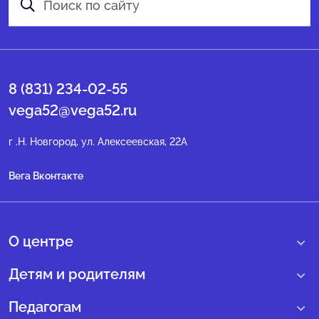
8 (831) 234-02-55
vega52@vega52.ru
г .Н. Новгород, ул. Алексеевская, 22А
Вега Вконтакте
О центре
О нас
Детям и родителям
Сведения образовательной организации
Учебные интенсивные сборы
Педагогам
Структура регионального центра