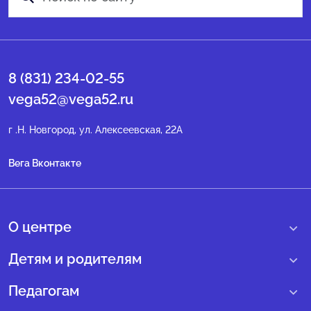
8 (831) 234-02-55
vega52@vega52.ru
г .Н. Новгород, ул. Алексеевская, 22А
Вега Вконтакте
О центре
О нас
Детям и родителям
Сведения образовательной организации
Учебные интенсивные сборы
Педагогам
Структура регионального центра
Образовательные программы