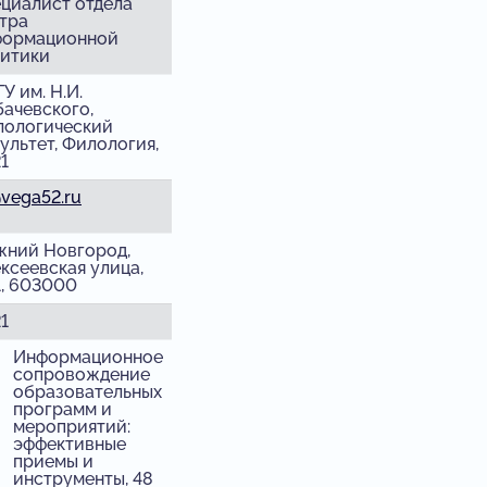
циалист отдела
тра
формационной
итики
У им. Н.И.
ачевского,
лологический
ультет, Филология,
1
vega52.ru
ний Новгород,
ксеевская улица,
, 603000
1
Информационное
сопровождение
образовательных
программ и
мероприятий:
эффективные
приемы и
инструменты, 48