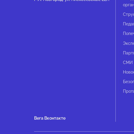
орга
Стру
Педа
Попе
Эксп
Парт
СМИ 
Ново
Безо
Прот
Вега Вконтакте