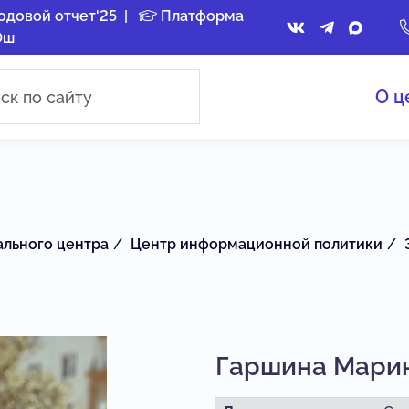
одовой отчет'25
|
Платформа
Ош
О ц
ального центра
Центр информационной политики
Гаршина Мари