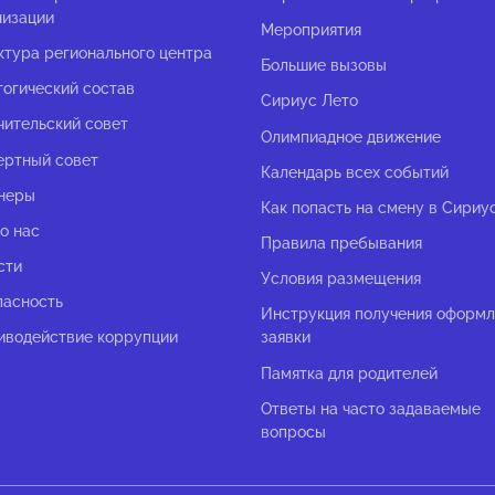
низации
Мероприятия
ктура регионального центра
Большие вызовы
гогический состав
Сириус Лето
чительский совет
Олимпиадное движение
ертный совет
Календарь всех событий
неры
Как попасть на смену в Сириу
о нас
Правила пребывания
сти
Условия размещения
пасность
Инструкция получения оформ
иводействие коррупции
заявки
Памятка для родителей
Ответы на часто задаваемые
вопросы