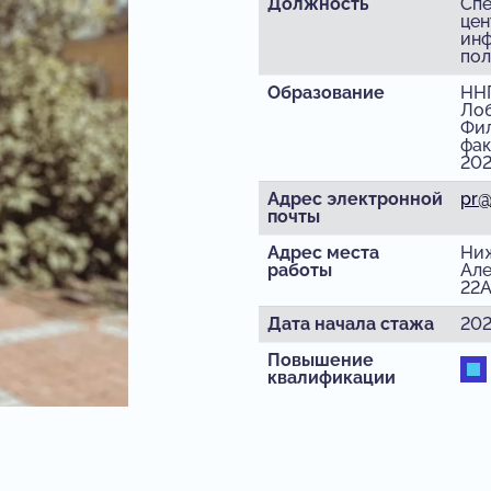
Должность
Спе
цен
ин
пол
Образование
ННГ
Лоб
Фи
фак
202
Адрес электронной
pr@
почты
Адрес места
Ниж
работы
Але
22А
Дата начала стажа
202
Повышение
квалификации