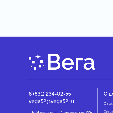
8 (831) 234-02-55
О ц
vega52@vega52.ru
О на
Свед
г .Н. Новгород, ул. Алексеевская, 22А