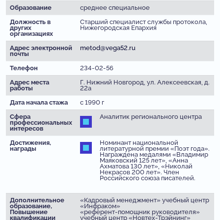
Образование
среднее специальное
Должность в
Старший специалист службы протокола,
других
Нижегородская Епархия
организациях
Адрес электронной
metod@vega52.ru
почты
Телефон
234-02-56
Адрес места
Г. Нижний Новгород, ул. Алексеевская, д.
работы
22а
Дата начала стажа
с 1990 г
Сфера
Аналитик регионального центра
профессиональных
интересов
Достижения,
Номинант национальной
награды
литературной премии «Поэт года».
Награждена медалями «Владимир
Маяковский 125 лет», «Анна
Ахматова 130 лет», «Николай
Некрасов 200 лет». Член
Российского союза писателей.
Дополнительное
«Кадровый менеджмент» учебный центр
образование,
«Инфраком»
Повышение
«референт-помощник руководителя»
квалификации
учебный центр «Новтех-Трэйнинг»