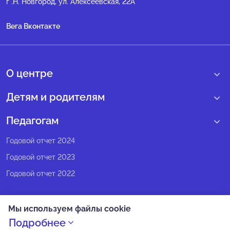
г .Н. Новгород, ул. Алексеевская, 22А
Вега Вконтакте
О центре
О нас
Детям и родителям
Сведения образовательной организации
Учебные интенсивные сборы
Педагогам
Структура регионального центра
Образовательные программы
Программы Веги
Годовой отчет 2024
Педагогический состав
Мероприятия
Программы Сириус
Годовой отчет 2023
Попечительский совет
Большие вызовы
Методические рекомендации
Годовой отчет 2022
Экспертный совет
Сириус Лето
Партнеры
Олимпиадное движение
Мы используем файлы cookie
СМИ о нас
Календарь всех событий
Политика конфиденциальности
Подробнее
Новости