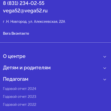
8 (831) 234-02-55
vega52@vega52.ru
г .Н. Новгород, ул. Алексеевская, 22А
Вега Вконтакте
О центре
О нас
Детям и родителям
Сведения образовательной организации
Учебные интенсивные сборы
Педагогам
Структура регионального центра
Образовательные программы
Программы Веги
Годовой отчет 2024
Педагогический состав
Мероприятия
Программы Сириус
Годовой отчет 2023
Попечительский совет
Большие вызовы
Методические рекомендации
Годовой отчет 2022
Экспертный совет
Сириус Лето