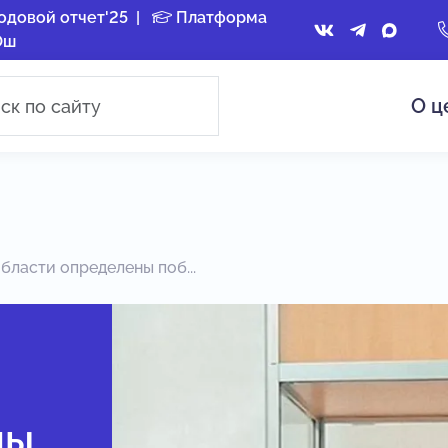
одовой отчет'25
|
Платформа
Ош
О ц
ласти определены поб...
ны