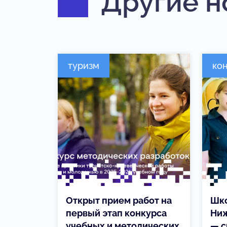
Другие н
туризм
ко
Открыт прием работ на
Шк
первый этап конкурса
Ниж
учебных и методических
— с