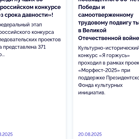
российском конкурсе
Победы и
з срока давности»!
самоотверженному
трудовому подвигу т
федеральный этап
в Великой
российского конкурса
Отечественной войне
ледовательских проектов
а представлена 371
Культурно-исторически
...
конкурс «Я горжусь»
проходил в рамках прое
«Морфест-2025» при
поддержке Президентск
Фонда культурных
инициатив.
8.2025
20.08.2025