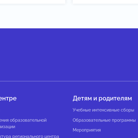
ентре
Детям и родителям
с
Учебные интенсивные сборы
ения образовательной
Образовательные программы
низации
Мероприятия
ктура регионального центра