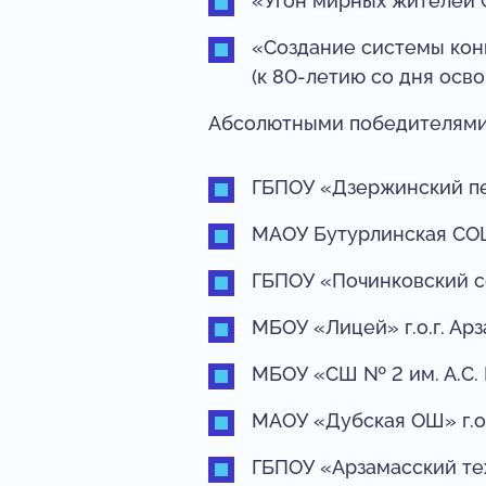
«Угон мирных жителей 
«Создание системы конц
(к 80-летию со дня осв
Абсолютными победителями 
ГБПОУ «Дзержинский пе
МАОУ Бутурлинская СОШ
ГБПОУ «Починковский с
МБОУ «Лицей» г.о.г. Арз
МБОУ «СШ № 2 им. А.С. П
МАОУ «Дубская ОШ» г.о
ГБПОУ «Арзамасский те