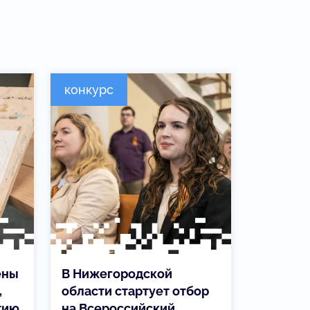
конкурс
ены
В Нижегородской
,
области стартует отбор
тию
на Всероссийский