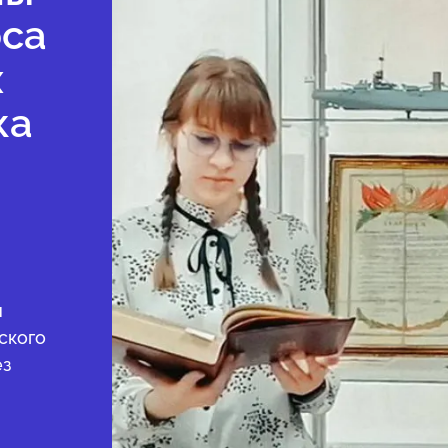
рса
х
ка
и
ского
ез