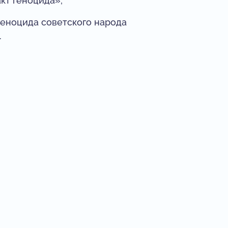
кт геноцида»;
геноцида советского народа
.