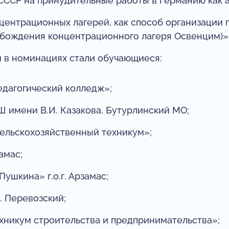
СССР на принудительные работы в Германию как а
ентрационных лагерей, как способ организации 
обождения концентрационного лагеря Освенцим)»
в номинациях стали обучающиеся:
дагогический колледж»;
 имени В.И. Казакова, Бутурлинский МО;
ельскохозяйственный техникум»;
амас;
ушкина» г.о.г. Арзамас;
. Перевозский;
хникум строительства и предпринимательства»;