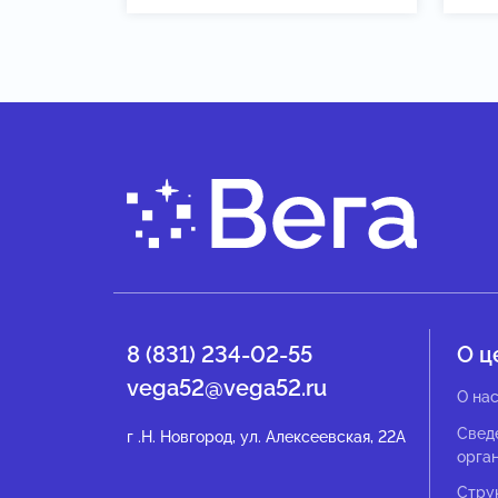
8 (831) 234-02-55
О ц
vega52@vega52.ru
О на
Свед
г .Н. Новгород, ул. Алексеевская, 22А
орга
Стру