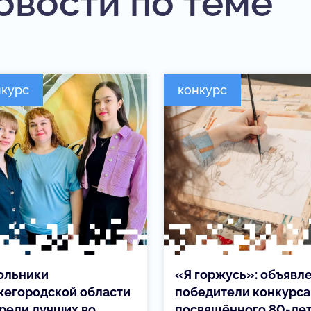
овости по теме
нкурс
конкурс
ольники
«Я горжусь»: объявл
егородской области
победители конкурса
реди лучших во
посвящённого 80-ле