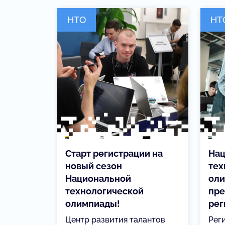
НТО
НТ
Старт регистрации на
Нац
новый сезон
тех
Национальной
оли
технологической
пре
олимпиады!
рег
Центр развития талантов
Рег