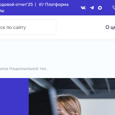
одовой отчет'25
|
Платформа
Ош
О ц
лов Национальной тех...