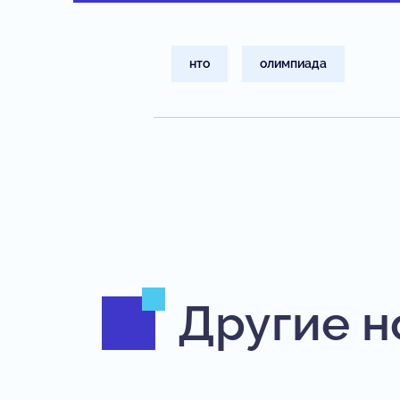
нто
олимпиада
Другие н