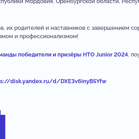
публики Мордовия, Оренбургской области, Респуб
в, их родителей и наставников с завершением со
азмом и профессионализмом!
манды победители и призёры НТО Junior 2024
, п
ps://disk.yandex.ru/d/DXE3v6inyB5Yfw