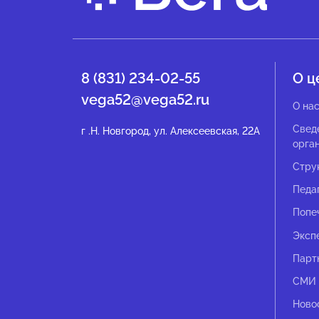
8 (831) 234-02-55
О ц
vega52@vega52.ru
О на
Свед
г .Н. Новгород, ул. Алексеевская, 22А
орга
Стру
Педа
Попе
Эксп
Парт
СМИ 
Ново