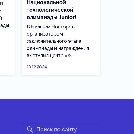
Национальной
11
технологической
и
олимпиады Junior!
й
иады
В Нижнем Новгороде
организатором
заключительного этапа
олимпиады и награждения
выступил центр «&...
13.12.2024