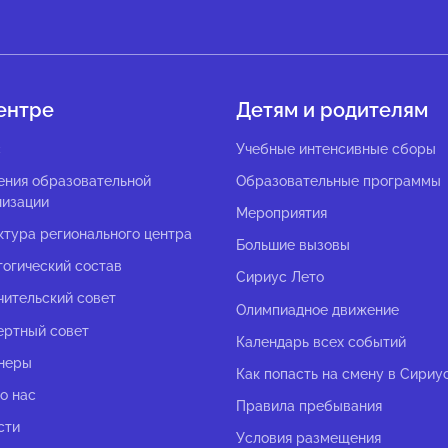
ентре
Детям и родителям
с
Учебные интенсивные сборы
ения образовательной
Образовательные программы
низации
Мероприятия
ктура регионального центра
Большие вызовы
гогический состав
Сириус Лето
чительский совет
Олимпиадное движение
ертный совет
Календарь всех событий
неры
Как попасть на смену в Сириу
о нас
Правила пребывания
сти
Условия размещения