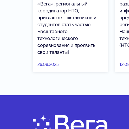
«Вега», региональный
раз
координатор НТО,
инф
приглашает школьников и
пре
студентов стать частью
рег
масштабного
Нац
технологического
тех
соревнования и проявить
(НТО
свои таланты!
26.08.2025
12.0