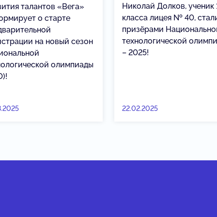
Николай Долков, ученик 
вития талантов «Вега»
класса лицея № 40, стал
ормирует о старте
призёрами Национально
дварительной
технологической олимп
истрации на новый сезон
– 2025!
иональной
нологической олимпиады
)!
8.2025
22.02.2025