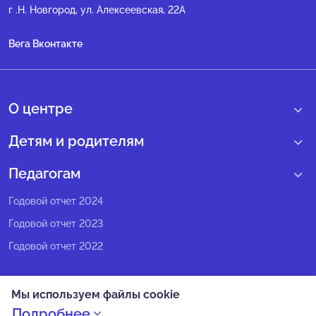
г .Н. Новгород, ул. Алексеевская, 22А
Вега Вконтакте
О центре
О нас
Детям и родителям
Сведения образовательной организации
Учебные интенсивные сборы
Педагогам
Структура регионального центра
Образовательные программы
Программы Веги
Годовой отчет 2024
Педагогический состав
Мероприятия
Программы Сириус
Годовой отчет 2023
Попечительский совет
Большие вызовы
Методические рекомендации
Годовой отчет 2022
Экспертный совет
Сириус Лето
Партнеры
Олимпиадное движение
Мы используем файлы cookie
СМИ о нас
Календарь всех событий
Политика конфиденциальности
Подробнее