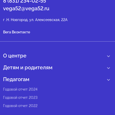
8 (831) 234-02-55
vega52@vega52.ru
г .Н. Новгород, ул. Алексеевская, 22А
Вега Вконтакте
О центре
О нас
Детям и родителям
Сведения образовательной организации
Учебные интенсивные сборы
Педагогам
Структура регионального центра
Образовательные программы
Программы Веги
Годовой отчет 2024
Педагогический состав
Мероприятия
Программы Сириус
Годовой отчет 2023
Попечительский совет
Большие вызовы
Методические рекомендации
Годовой отчет 2022
Экспертный совет
Сириус Лето