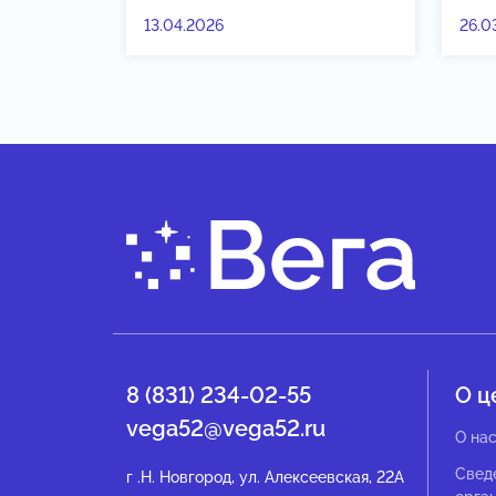
13.04.2026
26.0
8 (831) 234-02-55
О ц
vega52@vega52.ru
О на
Свед
г .Н. Новгород, ул. Алексеевская, 22А