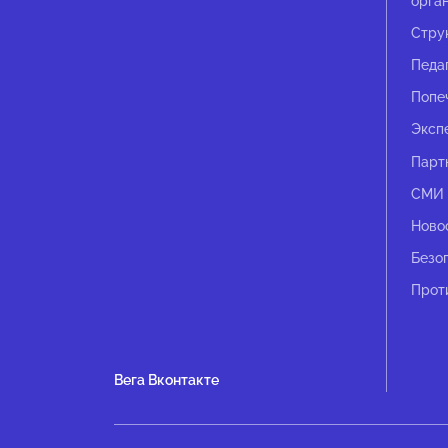
орга
Стру
Педа
Попе
Эксп
Парт
СМИ 
Ново
Безо
Прот
Вега Вконтакте