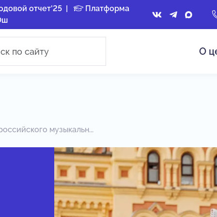
одовой отчет'25
|
Платформа
Ош
О ц
оссийского музыкальн...