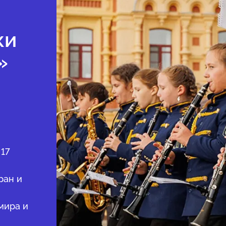
ки
»
 17
ран и
мира и