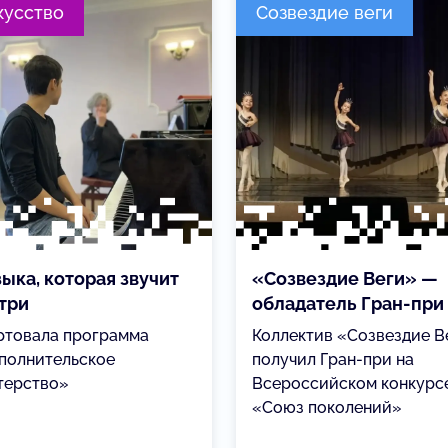
кусство
Созвездие веги
ыка, которая звучит
«Созвездие Веги» —
три
обладатель Гран-при
ртовала программа
Коллектив «Созвездие В
полнительское
получил Гран-при на
терство»
Всероссийском конкурс
«Союз поколений»