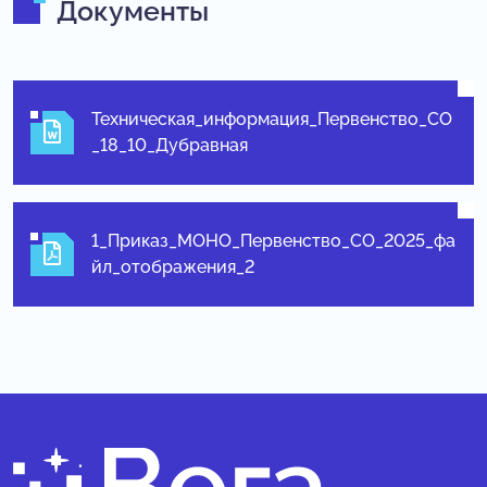
Документы
Техническая_информация_Первенство_СО
_18_10_Дубравная
1_Приказ_МОНО_Первенство_СО_2025_фа
йл_отображения_2