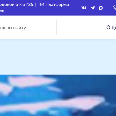
одовой отчет'25
|
Платформа
Ош
О ц