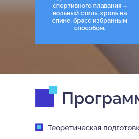
спортивного плавания –
вольный стиль, кроль на
спине, брасс избранным
способом.
Программ
Теоретическая подготов