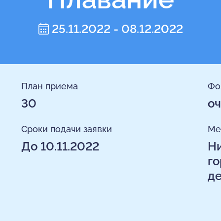
25.11.2022 - 08.12.2022
План приема
Фо
30
оч
Сроки подачи заявки
Ме
До 10.11.2022
Ни
го
де