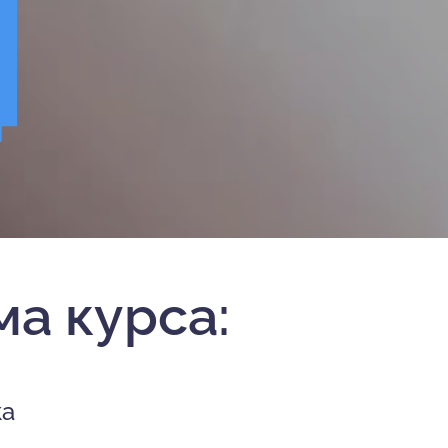
а курса:
ка