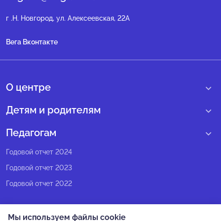
г .Н. Новгород, ул. Алексеевская, 22А
Вега Вконтакте
О центре
О нас
Детям и родителям
Сведения образовательной организации
Учебные интенсивные сборы
Педагогам
Структура регионального центра
Образовательные программы
Программы Веги
Годовой отчет 2024
Педагогический состав
Мероприятия
Программы Сириус
Годовой отчет 2023
Попечительский совет
Большие вызовы
Методические рекомендации
Годовой отчет 2022
Экспертный совет
Сириус Лето
Партнеры
Олимпиадное движение
Мы используем файлы cookie
СМИ о нас