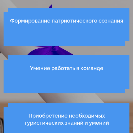
Формирование патриотического сознания
Умение работать в команде
Приобретение необходимых
туристических знаний и умений