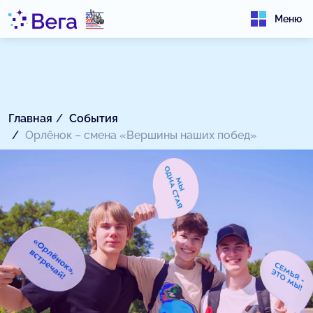
Меню
Главная
События
Орлёнок – смена «Вершины наших побед»