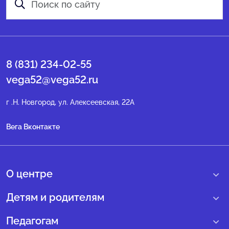
8 (831) 234-02-55
vega52@vega52.ru
г .Н. Новгород, ул. Алексеевская, 22А
Вега Вконтакте
О центре
О нас
Детям и родителям
Сведения образовательной организации
Учебные интенсивные сборы
Педагогам
Структура регионального центра