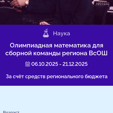
Наука
Олимпиадная математика для
сборной команды региона ВсОШ
06.10.2025 - 21.12.2025
За счёт средств регионального бюджета
Возраст