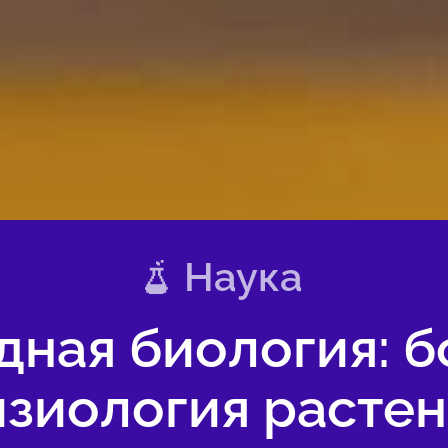
Наука
ная биология: б
зиология расте