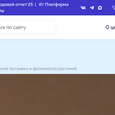
одовой отчет'25
|
Платформа
Ош
О ц
гия: ботаника и физиология растений