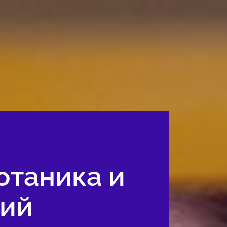
отаника и
ний