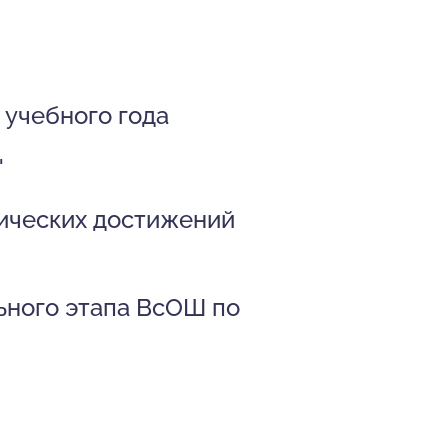
учебного года
"
мических достижений
ьного этапа ВсОШ по