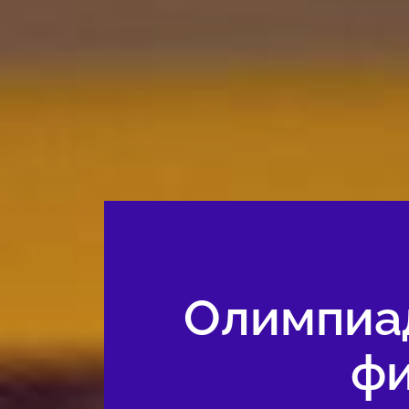
Олимпиад
фи