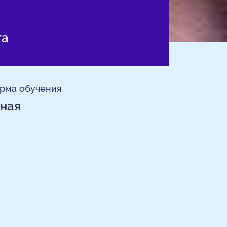
та
рма обучения
ная