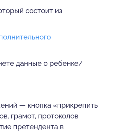
оторый состоит из
полнительного
инете данные о ребёнке/
ений — кнопка «прикрепить
в, грамот, протоколов
тие претендента в