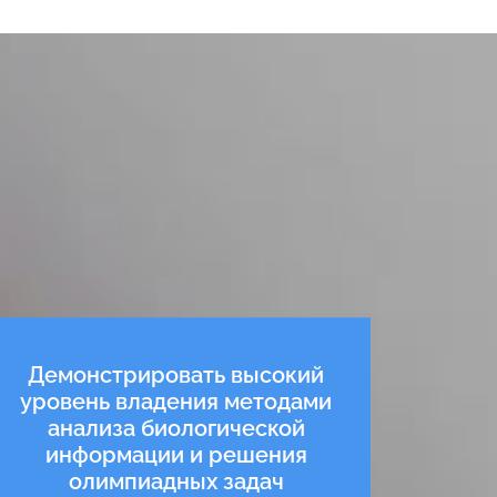
Демонстрировать высокий
уровень владения методами
анализа биологической
информации и решения
олимпиадных задач