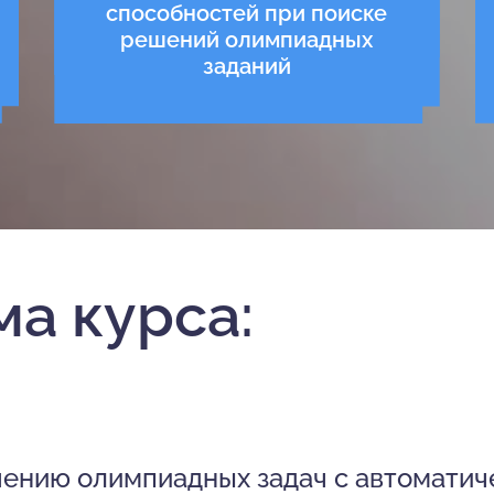
способностей при поиске
решений олимпиадных
заданий
а курса:
ению олимпиадных задач с автоматич