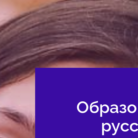
Образо
русс