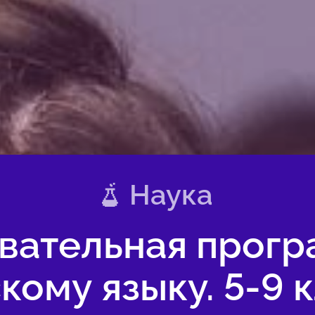
Наука
вательная прогр
кому языку. 5-9 