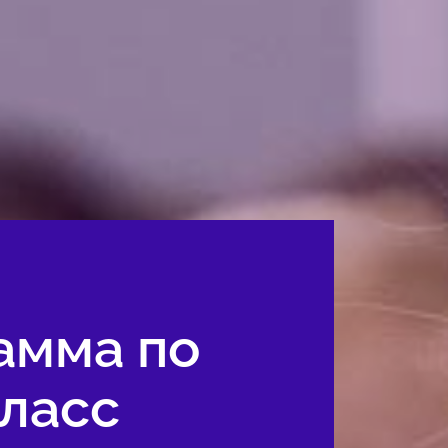
амма по
класс