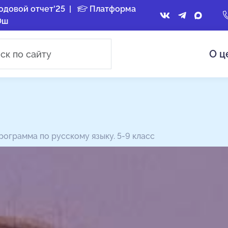
одовой отчет'25
|
Платформа
Ош
О ц
ограмма по русскому языку. 5-9 класс