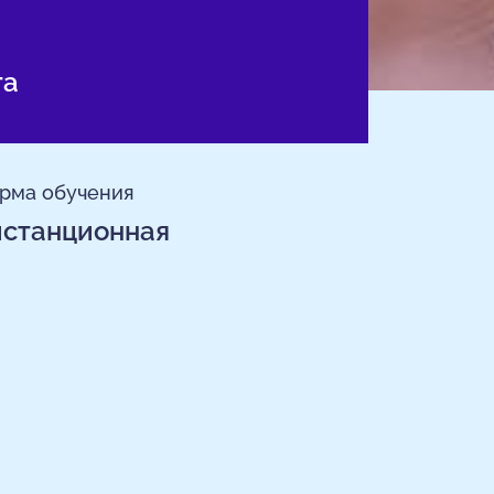
та
рма обучения
истанционная