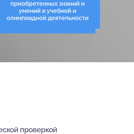
приобретенных знаний и
умений в учебной и
олимпиадной деятельности
еской проверкой