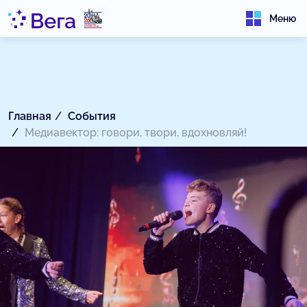
Меню
Главная
События
Медиавектор: говори, твори, вдохновляй!