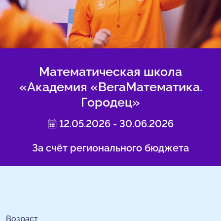
Математическая школа
«Академия «ВегаМатематика.
Городец»
12.05.2026 - 30.06.2026
За счёт регионального бюджета
Возраст