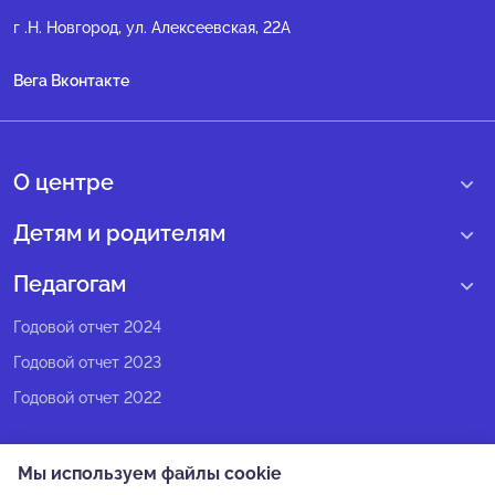
г .Н. Новгород, ул. Алексеевская, 22А
Вега Вконтакте
О центре
О нас
Детям и родителям
Сведения образовательной организации
Учебные интенсивные сборы
Педагогам
Структура регионального центра
Образовательные программы
Программы Веги
Годовой отчет 2024
Педагогический состав
Мероприятия
Программы Сириус
Годовой отчет 2023
Попечительский совет
Большие вызовы
Методические рекомендации
Годовой отчет 2022
Экспертный совет
Сириус Лето
Партнеры
Олимпиадное движение
Мы используем файлы cookie
СМИ о нас
Календарь всех событий