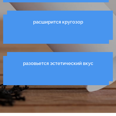
расширится кругозор
разовьется эстетический вкус