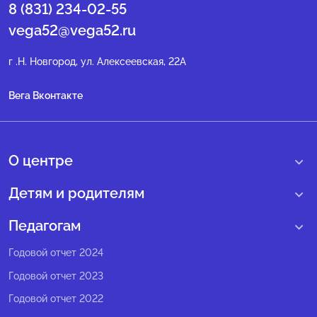
8 (831) 234-02-55
vega52@vega52.ru
г .Н. Новгород, ул. Алексеевская, 22А
Вега Вконтакте
О центре
О нас
Детям и родителям
Сведения образовательной организации
Учебные интенсивные сборы
Педагогам
Структура регионального центра
Образовательные программы
Программы Веги
Годовой отчет 2024
Педагогический состав
Мероприятия
Программы Сириус
Годовой отчет 2023
Попечительский совет
Большие вызовы
Методические рекомендации
Годовой отчет 2022
Экспертный совет
Сириус Лето