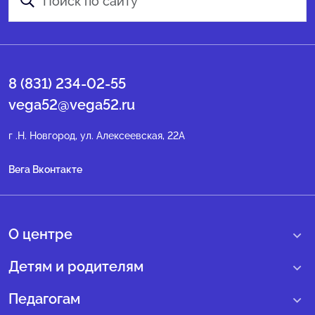
8 (831) 234-02-55
vega52@vega52.ru
г .Н. Новгород, ул. Алексеевская, 22А
Вега Вконтакте
О центре
О нас
Детям и родителям
Сведения образовательной организации
Учебные интенсивные сборы
Педагогам
Структура регионального центра