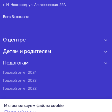
г .Н. Новгород, ул. Алексеевская, 22А
Вега Вконтакте
О центре
О нас
Детям и родителям
Сведения образовательной организации
Учебные интенсивные сборы
Педагогам
Структура регионального центра
Образовательные программы
Программы Веги
Годовой отчет 2024
Педагогический состав
Мероприятия
Программы Сириус
Годовой отчет 2023
Попечительский совет
Большие вызовы
Методические рекомендации
Годовой отчет 2022
Экспертный совет
Сириус Лето
Партнеры
Олимпиадное движение
Мы используем файлы cookie
СМИ о нас
Календарь всех событий
Политика конфиденциальности