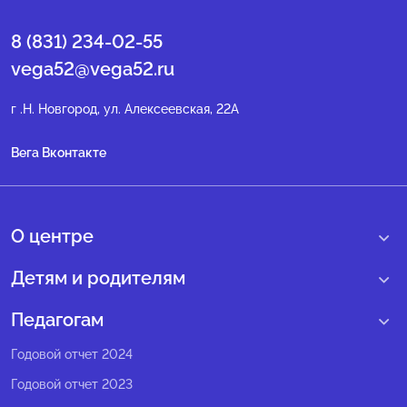
8 (831) 234-02-55
vega52@vega52.ru
г .Н. Новгород, ул. Алексеевская, 22А
Вега Вконтакте
О центре
О нас
Детям и родителям
Сведения образовательной организации
Учебные интенсивные сборы
Педагогам
Структура регионального центра
Образовательные программы
Программы Веги
Годовой отчет 2024
Педагогический состав
Мероприятия
Программы Сириус
Годовой отчет 2023
Попечительский совет
Большие вызовы