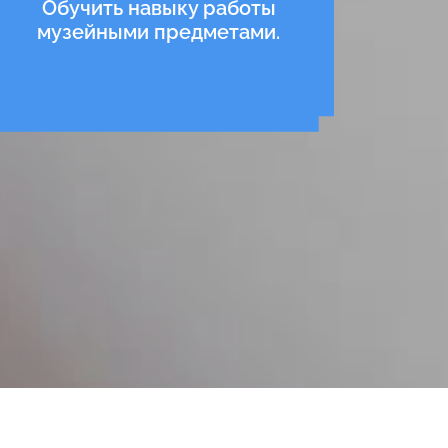
Обучить навыку работы
музейными предметами.