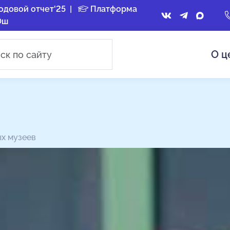
одовой отчет'25
|
Платформа
Ош
О ц
х музеев