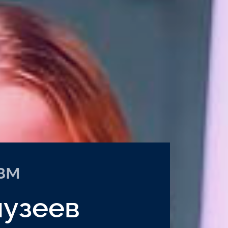
зм
музеев