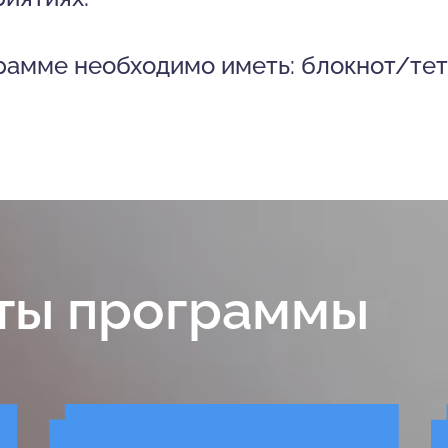
рамме необходимо иметь: блокнот/те
ты программы