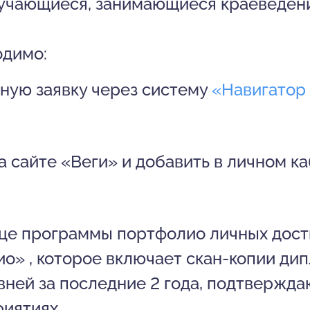
бучающиеся, занимающиеся краеведен
одимо:
ную заявку через систему
«Навигатор
а сайте «Веги» и добавить в личном к
ице программы портфолио личных дос
о» , которое включает скан-копии дип
вней за последние 2 года, подтвержд
иятиях.