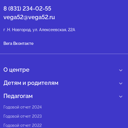
8 (831) 234-02-55
vega52@vega52.ru
г .Н. Новгород, ул. Алексеевская, 22А
Вега Вконтакте
О центре
О нас
Детям и родителям
Сведения образовательной организации
Учебные интенсивные сборы
Педагогам
Структура регионального центра
Образовательные программы
Программы Веги
Годовой отчет 2024
Педагогический состав
Мероприятия
Программы Сириус
Годовой отчет 2023
Попечительский совет
Большие вызовы
Методические рекомендации
Годовой отчет 2022
Экспертный совет