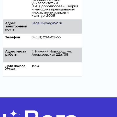
университет им.
Н.А. Добролюбова», Теория
и методика преподавания
иностранных языков и
культур, 2005
Адрес
vega52@vega52.ru
электронной
почты
Телефон
8 (831) 234-02-55
Адрес места
Г. Нижний Новгород, ул.
работы
Алексеевская 22а/38
Дата начала
1994
стажа