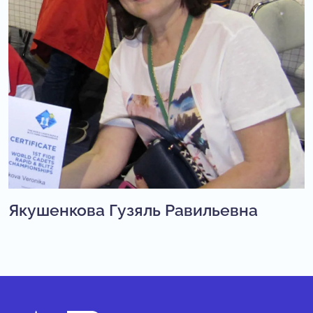
Якушенкова Гузяль Равильевна