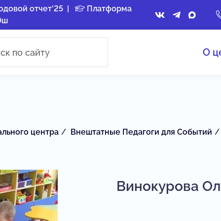
одовой отчет'25
|
Платформа
Ош
О ц
ального центра
Внештатные Педагоги для Событий
Винокурова Ол