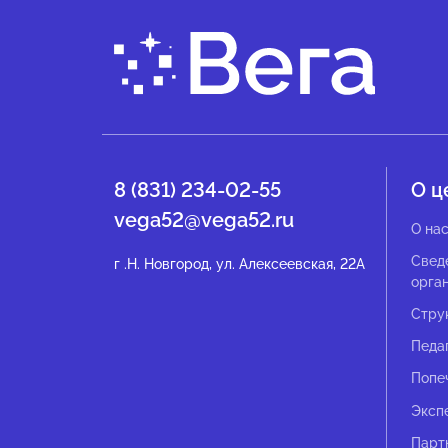
8 (831) 234-02-55
О ц
vega52@vega52.ru
О на
Свед
г .Н. Новгород, ул. Алексеевская, 22А
орга
Стру
Педа
Попе
Эксп
Парт