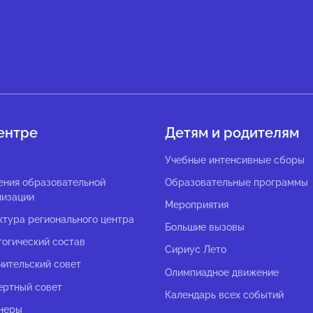
ентре
Детям и родителям
с
Учебные интенсивные сборы
ения образовательной
Образовательные программы
низации
Мероприятия
ктура регионального центра
Большие вызовы
гогический состав
Сириус Лето
чительский совет
Олимпиадное движение
ертный совет
Календарь всех событий
неры