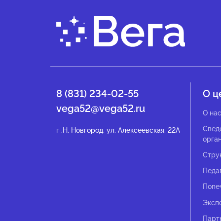
8 (831) 234-02-55
О ц
vega52@vega52.ru
О на
Свед
г .Н. Новгород, ул. Алексеевская, 22А
орга
Стру
Педа
Попе
Эксп
Парт