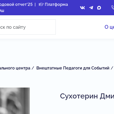
одовой отчет'25
|
Платформа
Ош
О ц
ального центра
Внештатные Педагоги для Событий
Сухотерин Дми