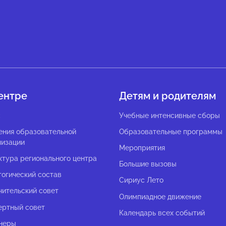
ентре
Детям и родителям
с
Учебные интенсивные сборы
ения образовательной
Образовательные программы
низации
Мероприятия
ктура регионального центра
Большие вызовы
гогический состав
Сириус Лето
чительский совет
Олимпиадное движение
ертный совет
Календарь всех событий
неры