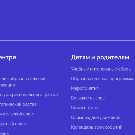
ентре
Детям и родителям
с
Учебные интенсивные сборы
ения образовательной
Образовательные программы
низации
Мероприятия
ктура регионального центра
Большие вызовы
гогический состав
Сириус Лето
чительский совет
Олимпиадное движение
ертный совет
Календарь всех событий
неры