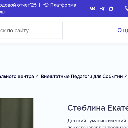
одовой отчет'25
|
Платформа
Ош
О ц
ального центра
Внештатные Педагоги для Событий
Стеблина Екат
Детский гуманистический 
психотерапевт, супервизо