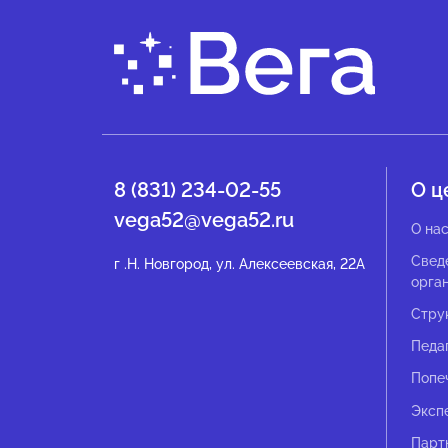
8 (831) 234-02-55
О ц
vega52@vega52.ru
О на
Свед
г .Н. Новгород, ул. Алексеевская, 22А
орга
Стру
Педа
Попе
Эксп
Парт