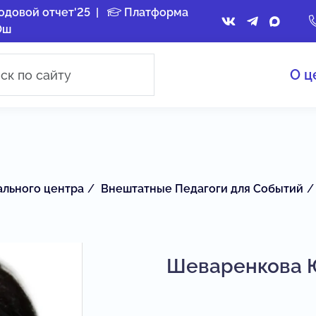
одовой отчет'25
|
Платформа
Ош
О ц
ального центра
Внештатные Педагоги для Событий
Шеваренкова 