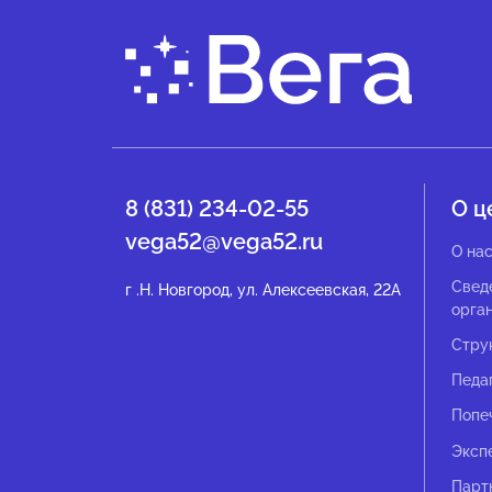
8 (831) 234-02-55
О ц
vega52@vega52.ru
О на
Свед
г .Н. Новгород, ул. Алексеевская, 22А
орга
Стру
Педа
Попе
Эксп
Парт