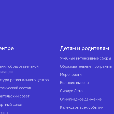
ентре
Детям и родителям
с
Учебные интенсивные сборы
ения образовательной
Образовательные программы
низации
Мероприятия
ктура регионального центра
Большие вызовы
гогический состав
Сириус Лето
чительский совет
Олимпиадное движение
ертный совет
Календарь всех событий
неры