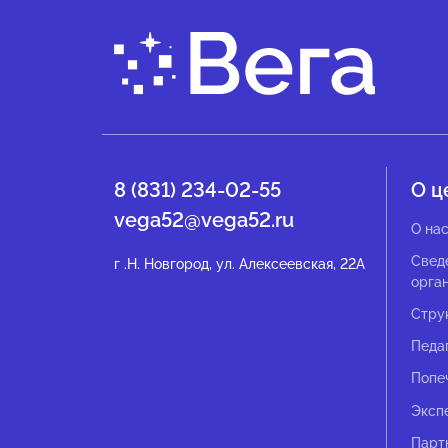
8 (831) 234-02-55
О ц
vega52@vega52.ru
О на
Свед
г .Н. Новгород, ул. Алексеевская, 22А
орга
Стру
Педа
Попе
Эксп
Парт