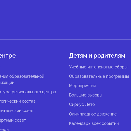
ентре
Детям и родителям
с
Учебные интенсивные сборы
ения образовательной
Образовательные программы
низации
Мероприятия
ктура регионального центра
Большие вызовы
гогический состав
Сириус Лето
чительский совет
Олимпиадное движение
ертный совет
Календарь всех событий
неры