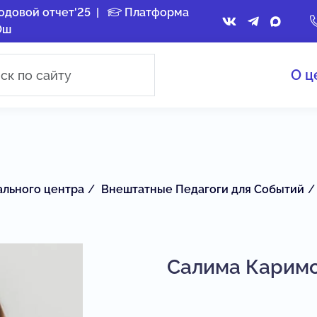
одовой отчет'25
|
Платформа
Ош
О ц
ального центра
Внештатные Педагоги для Событий
Салима Карим