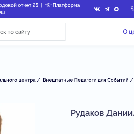
одовой отчет'25
|
Платформа
Ош
О ц
ального центра
Внештатные Педагоги для Событий
Рудаков Дании