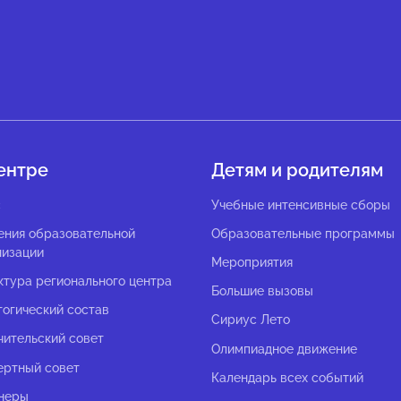
ентре
Детям и родителям
с
Учебные интенсивные сборы
ения образовательной
Образовательные программы
низации
Мероприятия
ктура регионального центра
Большие вызовы
гогический состав
Сириус Лето
чительский совет
Олимпиадное движение
ертный совет
Календарь всех событий
неры