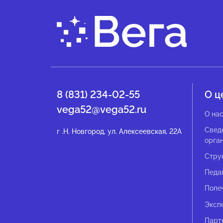
8 (831) 234-02-55
О ц
vega52@vega52.ru
О на
Свед
г .Н. Новгород, ул. Алексеевская, 22А
орга
Стру
Педа
Попе
Эксп
Парт