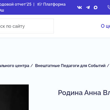
одовой отчет'25
|
Платформа
Ош
О ц
ального центра
Внештатные Педагоги для Событий
Родина Анна В