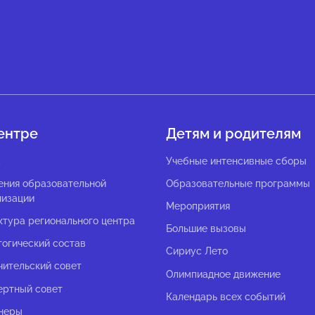
ентре
Детям и родителям
с
Учебные интенсивные сборы
ения образовательной
Образовательные программы
низации
Мероприятия
ктура регионального центра
Большие вызовы
гогический состав
Сириус Лето
чительский совет
Олимпиадное движение
ертный совет
Календарь всех событий
неры