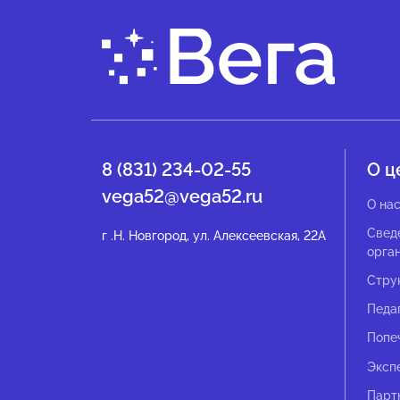
8 (831) 234-02-55
О ц
vega52@vega52.ru
О на
Свед
г .Н. Новгород, ул. Алексеевская, 22А
орга
Стру
Педа
Попе
Эксп
Парт