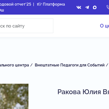
одовой отчет'25
|
Платформа
Ош
О ц
ального центра
Внештатные Педагоги для Событий
Ракова Юлия В