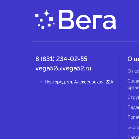
8 (831) 234-02-55
О ц
vega52@vega52.ru
О на
Свед
г .Н. Новгород, ул. Алексеевская, 22А
орга
Стру
Педа
Попе
Эксп
Парт