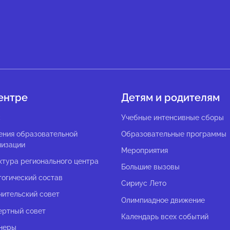
ентре
Детям и родителям
с
Учебные интенсивные сборы
ения образовательной
Образовательные программы
низации
Мероприятия
ктура регионального центра
Большие вызовы
гогический состав
Сириус Лето
чительский совет
Олимпиадное движение
ертный совет
Календарь всех событий
неры