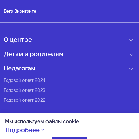
Вега Вконтакте
О центре
О нас
Детям и родителям
Сведения образовательной организации
Учебные интенсивные сборы
Педагогам
Структура регионального центра
Образовательные программы
Программы Веги
Годовой отчет 2024
Педагогический состав
Мероприятия
Программы Сириус
Годовой отчет 2023
Попечительский совет
Большие вызовы
Методические рекомендации
Годовой отчет 2022
Экспертный совет
Сириус Лето
Партнеры
Олимпиадное движение
Мы используем файлы cookie
СМИ о нас
Календарь всех событий
Политика конфиденциальности
Подробнее
Новости
Оплата
Как попасть на смену в Сириус