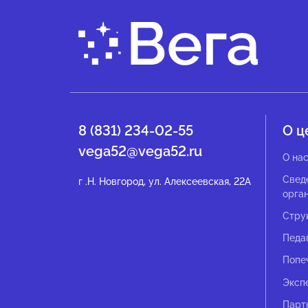
8 (831) 234-02-55
О ц
vega52@vega52.ru
О на
Свед
г .Н. Новгород, ул. Алексеевская, 22А
орга
Стру
Педа
Попе
Эксп
Парт