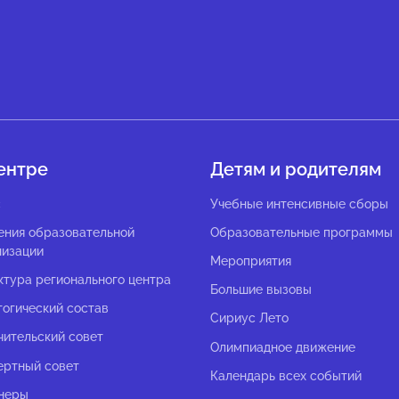
ентре
Детям и родителям
с
Учебные интенсивные сборы
ения образовательной
Образовательные программы
низации
Мероприятия
ктура регионального центра
Большие вызовы
гогический состав
Сириус Лето
чительский совет
Олимпиадное движение
ертный совет
Календарь всех событий
неры