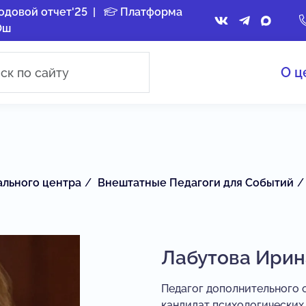
одовой отчет'25
|
Платформа
Ош
О ц
ального центра
Внештатные Педагоги для Событий
Лабутова Ирин
Педагог дополнительного 
кандидат психологических