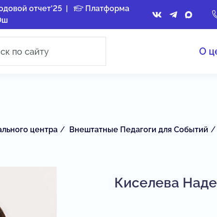
одовой отчет'25
|
Платформа
Ош
О ц
ального центра
Внештатные Педагоги для Событий
Киселева Над