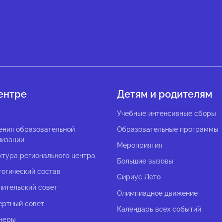
ентре
Детям и родителям
с
Учебные интенсивные сборы
ения образовательной
Образовательные программы
низации
Мероприятия
ктура регионального центра
Большие вызовы
гогический состав
Сириус Лето
чительский совет
Олимпиадное движение
ертный совет
Календарь всех событий
неры