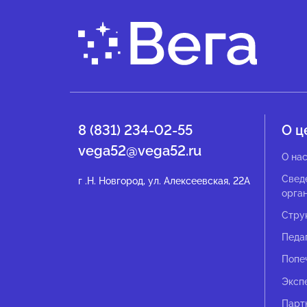
8 (831) 234-02-55
О ц
vega52@vega52.ru
О на
Свед
г .Н. Новгород, ул. Алексеевская, 22А
орга
Стру
Педа
Попе
Эксп
Парт