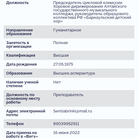
Должность
Председатель Цикловой комиссии
Хоровое дирижирование Алтайского
государственного музыкального
колледжа, руководитель образцового
коллектива РФ «Барнаульский детский
хор»
Направление
Гуманитарное
образования
Занятость в
Полная
организации
Квалификация
Высшая
Дата рождения
27.05.1975
Образование
Высшее,аспирантура
Наличие ученой
Нет
степени
Должность по
Преподаватель
основному месту
работы
Адрес электронной
Sentiabrinki@mail.ru
почты
Телефон
89039952911
Дата приема на
16 июня 2022
работу в «Вегу»