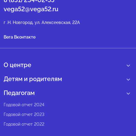
8 (831) 234-02-55
vega52@vega52.ru
г .Н. Новгород, ул. Алексеевская, 22А
Вега Вконтакте
О центре
О нас
Детям и родителям
Сведения образовательной организации
Учебные интенсивные сборы
Педагогам
Структура регионального центра
Образовательные программы
Программы Веги
Годовой отчет 2024
Педагогический состав
Мероприятия
Программы Сириус
Годовой отчет 2023
Попечительский совет
Большие вызовы
Методические рекомендации
Годовой отчет 2022
Экспертный совет
Сириус Лето
Партнеры