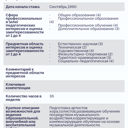
Дата начала стажа
Сентябрь,1990
Сфера
· Общее образование (4)
профессиональных
· Профессиональное образование
и (или)
(4)
педагогических
· Профессиональное обучение (4)
интересов и оценка
· Дополнительное образование (3)
заинтересованности
от 1 до 4
Предметная область
· Естественно-научная (3)
интересов и оценка
· Техническая (2)
заинтересованности
· Художественная (4)
от 1 до 4
· Физкультурно-Спортивная (2)
· Туристско-краеведческая (3)
· Социально-педагогическая (4)
Комментарий к
предметной области
интересов
Ключевые
компетенции
Количество часов в
36
неделю
Краткое описание
Подготовка артистов
возможностей для
хора,солистов,развиваюшее обучение
ведения
посредством музыкального
образовательной,
воздействия,корректирующее и
внеучебной или
компенсирующее обучение на основе
воспитательной
музыкальной деятельности.