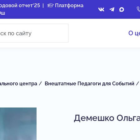
одовой отчет'25
|
Платформа
Ош
О ц
ального центра
Внештатные Педагоги для Событий
Демешко Ольга