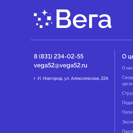
8 (831) 234-02-55
О ц
vega52@vega52.ru
О на
Свед
г .Н. Новгород, ул. Алексеевская, 22А
орга
Стру
Педа
Попе
Эксп
Парт