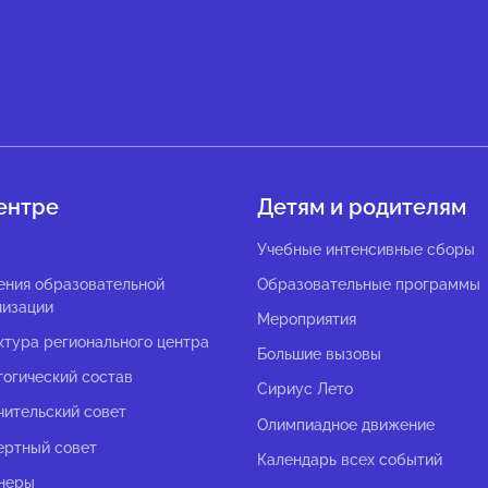
ентре
Детям и родителям
с
Учебные интенсивные сборы
ения образовательной
Образовательные программы
низации
Мероприятия
ктура регионального центра
Большие вызовы
гогический состав
Сириус Лето
чительский совет
Олимпиадное движение
ертный совет
Календарь всех событий
неры