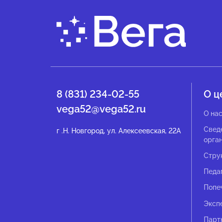
8 (831) 234-02-55
О ц
vega52@vega52.ru
О на
Свед
г .Н. Новгород, ул. Алексеевская, 22А
орга
Стру
Педа
Попе
Эксп
Парт