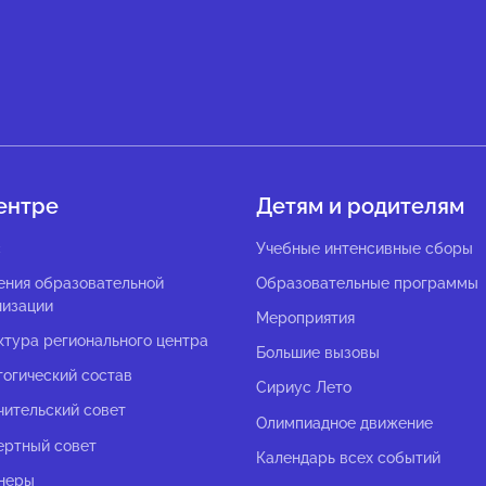
ентре
Детям и родителям
с
Учебные интенсивные сборы
ения образовательной
Образовательные программы
низации
Мероприятия
ктура регионального центра
Большие вызовы
гогический состав
Сириус Лето
чительский совет
Олимпиадное движение
ертный совет
Календарь всех событий
неры