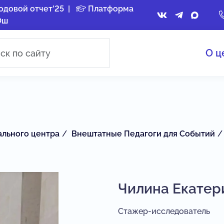
одовой отчет'25
|
Платформа
Ош
О ц
ального центра
Внештатные Педагоги для Событий
Чилина Екатер
Стажер-исследователь