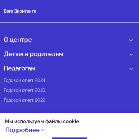
Вега Вконтакте
О центре
О нас
Детям и родителям
Сведения образовательной организации
Учебные интенсивные сборы
Педагогам
Структура регионального центра
Образовательные программы
Программы Веги
Годовой отчет 2024
Педагогический состав
Мероприятия
Программы Сириус
Годовой отчет 2023
Попечительский совет
Большие вызовы
Методические рекомендации
Годовой отчет 2022
Экспертный совет
Сириус Лето
Партнеры
Олимпиадное движение
Мы используем файлы cookie
СМИ о нас
Календарь всех событий
Политика конфиденциальности
Подробнее
Новости
Оплата
Как попасть на смену в Сириус